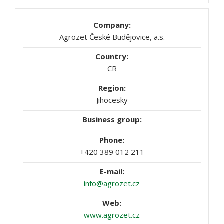
Agrozet České Budějovice, a.s.
CR
Jihocesky
+420 389 012 211
info@agrozet.cz
www.agrozet.cz