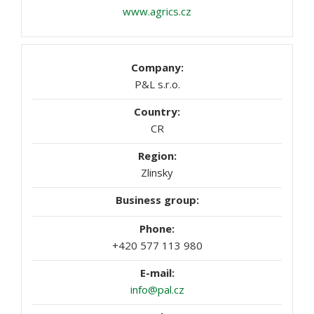
www.agrics.cz
P&L s.r.o.
CR
Zlinsky
+420 577 113 980
info@pal.cz