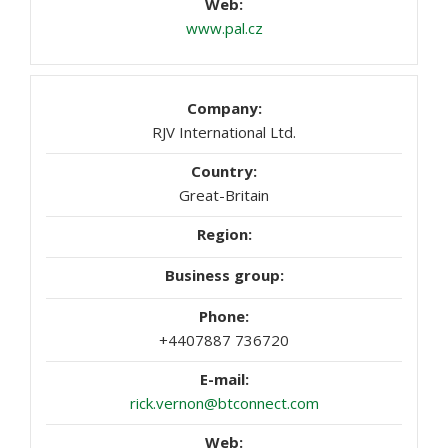
www.pal.cz
RJV International Ltd.
Great-Britain
+4407887 736720
rick.vernon@btconnect.com