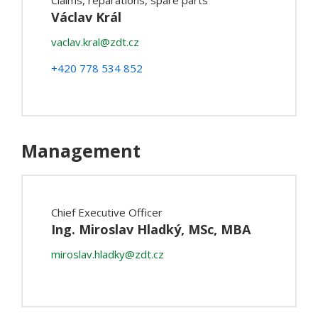
Claims, reparations, spare parts
Václav Král
vaclav.kral@zdt.cz
+420 778 534 852
Management
Chief Executive Officer
Ing. Miroslav Hladký, MSc, MBA
miroslav.hladky@zdt.cz