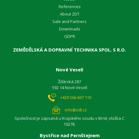
References
About ZDT
Sale and Partners
Downloads
GDPR
ZEMĚDĚLSKÁ A DOPRAVNÍ TECHNIKA SPOL. S R.O.
Nové Veselí
Žďárská 287
592 14 Nové Veselí
+420 566 667 110
info@zdt.cz
Společnost je zapsaná u Krajského soudu v Brně, vložka C
10278.
Bystřice nad Pernštejnem