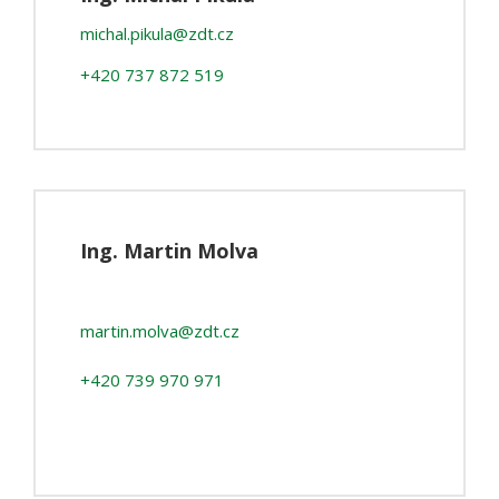
michal.pikula@zdt.cz
+420 737 872 519
Ing. Martin Molva
martin.molva@zdt.cz
+420 739 970 971