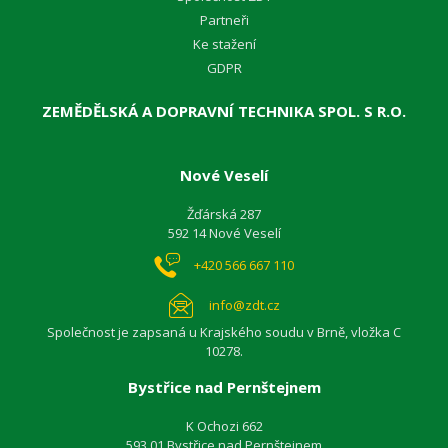
Partneři
Ke stažení
GDPR
ZEMĚDĚLSKÁ A DOPRAVNÍ TECHNIKA SPOL. S R.O.
Nové Veselí
Žďárská 287
592 14 Nové Veselí
+420 566 667 110
info@zdt.cz
Společnost je zapsaná u Krajského soudu v Brně, vložka C
10278.
Bystřice nad Pernštejnem
K Ochozi 662
593 01 Bystřice nad Pernštejnem