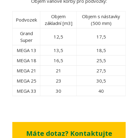
Objem vanové korby pro podvozky:
Objem
Objem s nástavky
Podvozek
základní [m3]
(500 mm)
Grand
12,5
17,5
Super
MEGA 13
13,5
18,5
MEGA 18
16,5
25,5
MEGA 21
21
27,5
MEGA 25
23
30,5
MEGA 33
30
40
Máte dotaz? Kontaktujte