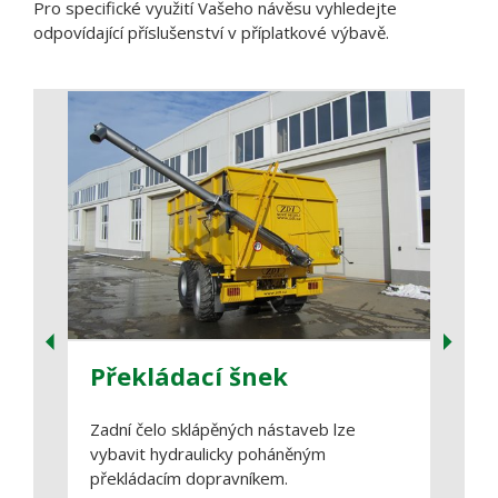
Pro specifické využití Vašeho návěsu vyhledejte
odpovídající příslušenství v příplatkové výbavě.
Překládací šnek
Rol
Zadní čelo sklápěných nástaveb lze
Rolov
vybavit hydraulicky poháněným
zakry
překládacím dopravníkem.
povětr