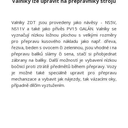
Valníky lze upravit na přepravníky strojů
Valníky ZDT jsou provedeny jako návěsy - NS5V,
NS11V a také jako přívěs PV15 GALÁN. Valníky se
vyznačují nízkou ložnou plochou s velkými rozměry
pro přepravu kusového nákladu jako např. dřeva,
řeziva, beden s ovocem či zeleninou, jsou vhodné i na
přepravu balíků slámy či sena, stačí si přiobjednat
zábrany na balíky. Další možností je vybavení nízkou
bočnicí proti ztrátě předmětů během přepravy. Vozy
je možné také speciálně upravit pro přepravu
mechanizace a vybavit jak nájezdy, tak vázacími oky,
případně dílčím vyztužením.