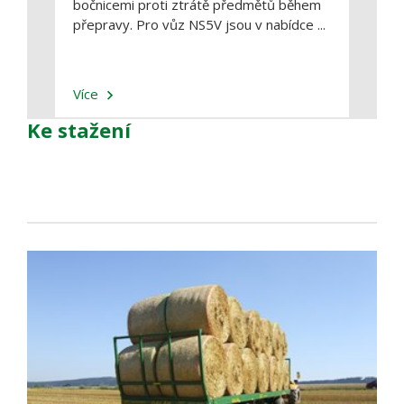
bočnicemi proti ztrátě předmětů během
vybír
přepravy. Pro vůz NS5V jsou v nabídce ...
dostu
Více
Více
Ke stažení