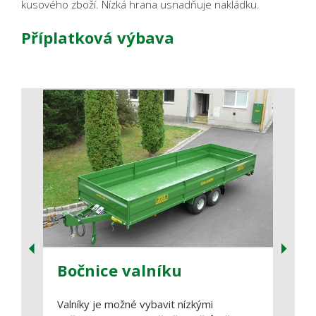
kusového zboží. Nízká hrana usnadňuje nakládku.
Příplatková výbava
Bočnice valníku
Růz
Valníky je možné vybavit nízkými
Pro o