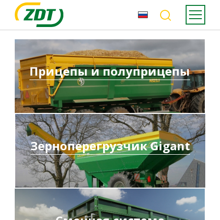
Прицепы и полуприцепы
Зерноперегрузчик Gigant