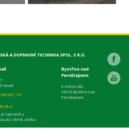
SKÁ A DOPRAVNÍ TECHNIKA SPOL. S R.O.
elí
Bystřice nad
Pernštejnem
87
é Veselí
K Ochozi 662
593 01 Bystřice nad
 566 667 110
Pernštejnem
@zdt.cz
 je zapsaná u
soudu v Brně, vložka