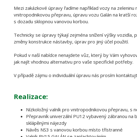
Mezi zakázkové úpravy řadíme například vozy na zeleninu
vnitropodnikovou přepravu, úpravu vozu Galán na kratší r
s dozadu sklopnou vanovou korbou.
Technicky se úpravy týkají zejména snížení výšky vozidla, po
změny konstrukce nástavby, úprav pro jiný účel použití.
Pokud v naší nabídce nenajdete vůz, který by Vám vyhovo
jak najít vhodnou alternativu pro vaše specifické potřeby.
V případě zájmu o individuální úpravu nás prosím kontaktujt
Realizace:
Nízkoložný valník pro vnitropodnikovou přepravu, s n
Přepravník univerzální PU12 vybavený zábranou na ba
sklápěnými nájezdy
Návěs NS3 s vanovou korbou místo třístranné
Valník PV15 GALÁN se zaplachtováním