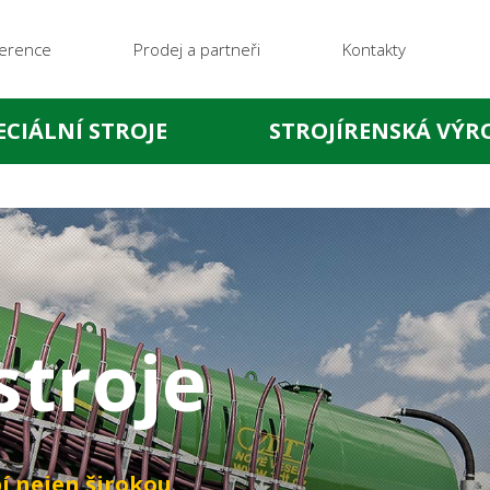
erence
Prodej a partneři
Kontakty
ECIÁLNÍ STROJE
STROJÍRENSKÁ VÝR
stroje
í nejen širokou