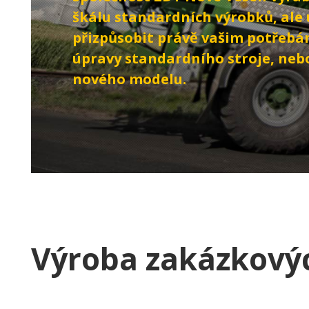
škálu standardních výrobků, ale 
přizpůsobit právě vašim potřebám
úpravy standardního stroje, nebo
nového modelu.
Výroba zakázkový