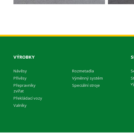
VÝROBKY
S
Návěsy
Rozmetadla
S
Přívěsy
Výměnný systém
S
v
Přepravníky
Speciální stroje
zvířat
Překládací vozy
Valníky