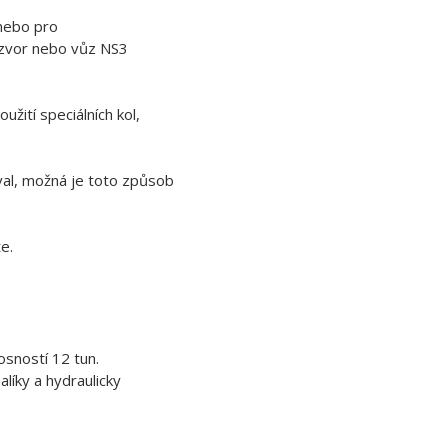
 nebo pro
ozvor nebo vůz NS3
užití speciálních kol,
val, možná je toto způsob
e.
osností 12 tun.
líky a hydraulicky