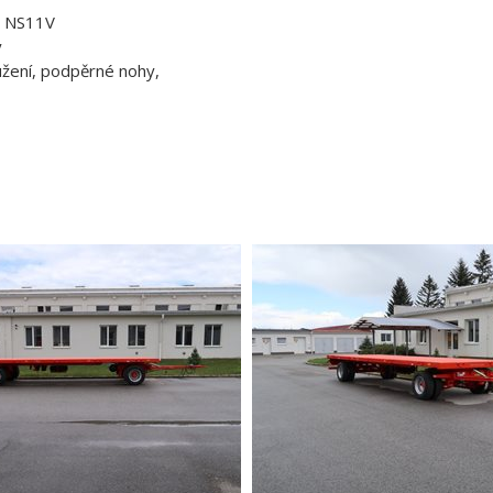
o NS11V
y
užení, podpěrné nohy,