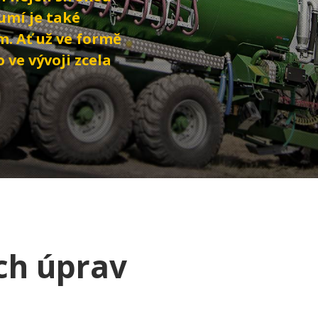
umí je také
. Ať už ve formě
 ve vývoji zcela
ch úprav