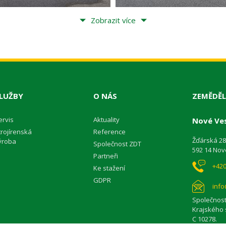
Zobrazit více
LUŽBY
O NÁS
ZEMĚDĚL
ervis
Aktuality
Nové Ves
trojírenská
Reference
Žďárská 2
ýroba
Společnost ZDT
592 14 Nov
Partneři
+420
Ke stažení
GDPR
info
Společnost
Krajského 
C 10278.