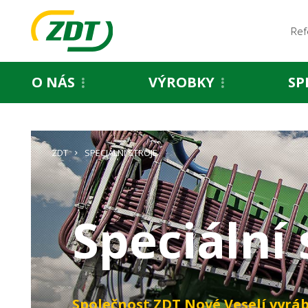
Ref
O NÁS
VÝROBKY
SP
ZDT
SPECIÁLNÍ STROJE
Speciální 
Společnost ZDT Nové Veselí vyráb