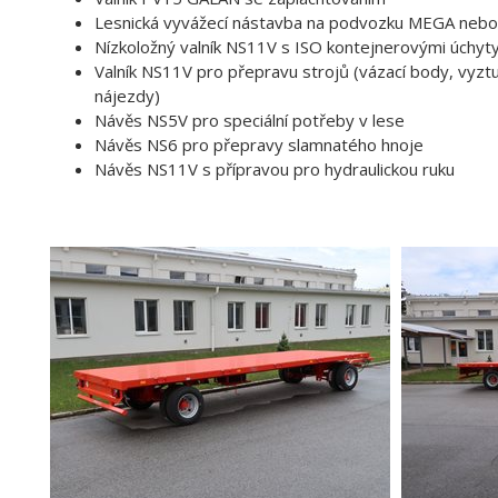
Lesnická vyvážecí nástavba na podvozku MEGA neb
Nízkoložný valník NS11V s ISO kontejnerovými úchyt
Valník NS11V pro přepravu strojů (vázací body, vyzt
nájezdy)
Návěs NS5V pro speciální potřeby v lese
Návěs NS6 pro přepravy slamnatého hnoje
Návěs NS11V s přípravou pro hydraulickou ruku