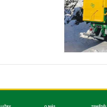
LUŽBY
O NÁS
ZEMĚDĚL