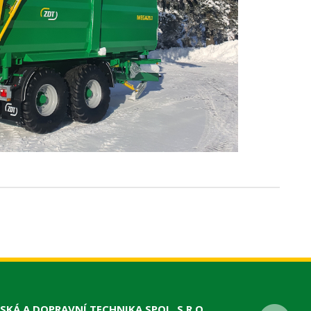
SKÁ A DOPRAVNÍ TECHNIKA SPOL. S R.O.