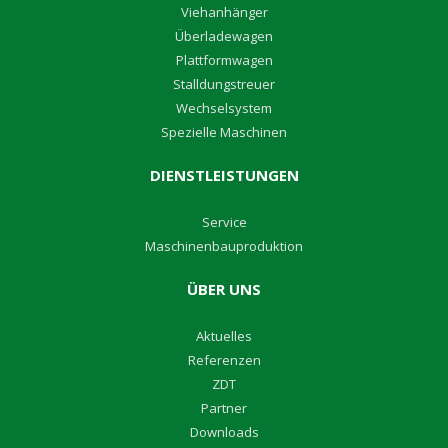
V
iehanhänger
Überladewagen
P
lattformwagen
S
talldungstreuer
W
echselsystem
S
pezielle Maschinen
DIENSTLEISTUNGEN
Service
M
aschinenbauproduktion
ÜBER UNS
A
ktuelles
R
eferenzen
Z
DT
Partner
D
ownloads