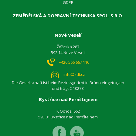
GDPR
ZEMĚDĚLSKÁ A DOPRAVNÍ TECHNIKA SPOL. S R.O.
Nové Veselí
Žďárská 287
592 14 Nové Veselí
+420 566 667 110
info@zdt.cz
Die Gesellschaft ist beim Bezirksgericht in Brünn eingetragen
und trägt C 10278.
Bystřice nad Pernštejnem
K Ochozi 662
593 01 Bystřice nad Pernštejnem