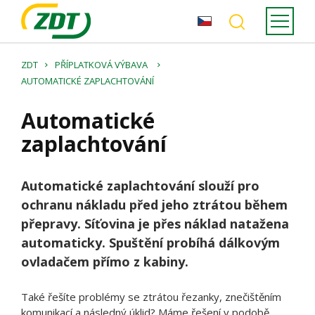
ZDT
PŘÍPLATKOVÁ VÝBAVA
AUTOMATICKÉ ZAPLACHTOVÁNÍ
Automatické
zaplachtování
Automatické zaplachtování slouží pro
ochranu nákladu před jeho ztrátou během
přepravy. Síťovina je přes náklad natažena
automaticky. Spuštění probíhá dálkovým
ovladačem přímo z kabiny.
Také řešíte problémy se ztrátou řezanky, znečištěním
komunikací a následný úklid? Máme řešení v podobě