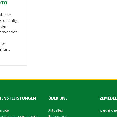
rm
lische
ird häufig
 der
verwendet.
cher
 für...
IENSTLEISTUNGEN
ÜBER UNS
ZEMĚDĚL
ervice
A
ktuelles
Nové Ves
aschinenbauproduktion
R
eferenzen