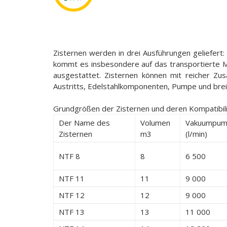
Zisternen werden in drei Ausführungen geliefert: S
kommt es insbesondere auf das transportierte Ma
ausgestattet. Zisternen können mit reicher Zus
Austritts, Edelstahlkomponenten, Pumpe und breit
Grundgrößen der Zisternen und deren Kompatibili
Der Name des
Volumen
Vakuumpu
Zisternen
m3
(l/min)
NTF 8
8
6 500
NTF 11
11
9 000
NTF 12
12
9 000
NTF 13
13
11 000