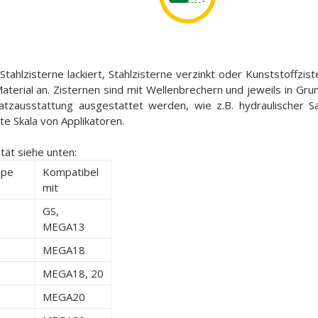
tahlzisterne lackiert, Stahlzisterne verzinkt oder Kunststoffzist
terial an. Zisternen sind mit Wellenbrechern und jeweils in G
atzausstattung ausgestattet werden, wie z.B. hydraulischer S
e Skala von Applikatoren.
tät siehe unten:
mpe
Kompatibel
mit
GS,
MEGA13
MEGA18
MEGA18, 20
MEGA20