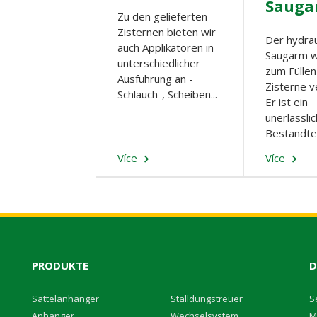
Sauga
Zu den gelieferten
Zisternen bieten wir
Der hydrau
auch Applikatoren in
Saugarm w
unterschiedlicher
zum Füllen
Ausführung an -
Zisterne 
Schlauch-, Scheiben...
Er ist ein
unerlässli
Bestandteil
Více
Více
PRODUKTE
D
S
attelanhänger
S
talldungstreuer
S
A
nhänger
W
echselsystem
M