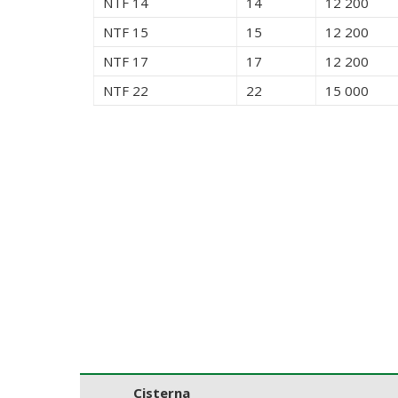
NTF 14
14
12 200
NTF 15
15
12 200
NTF 17
17
12 200
NTF 22
22
15 000
Cisterna