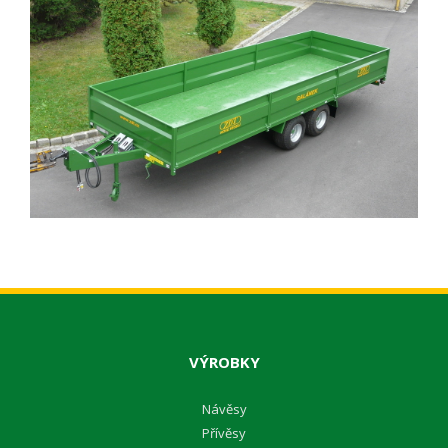
VÝROBKY
Návěsy
Přívěsy