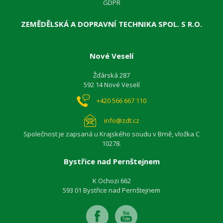
GDPR
ZEMĚDĚLSKÁ A DOPRAVNÍ TECHNIKA SPOL. S R.O.
Nové Veselí
Žďárská 287
592 14 Nové Veselí
+420 566 667 110
info@zdt.cz
Společnost je zapsaná u Krajského soudu v Brně, vložka C
10278.
Bystřice nad Pernštejnem
K Ochozi 662
593 01 Bystřice nad Pernštejnem