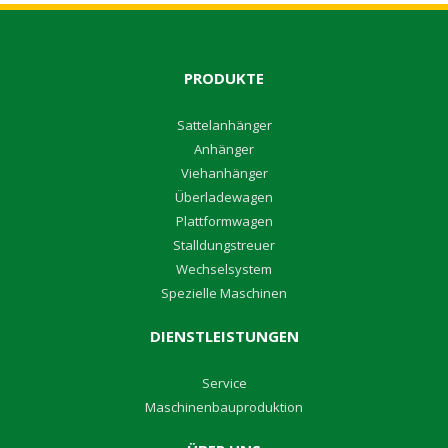
PRODUKTE
S
attelanhänger
A
nhänger
V
iehanhänger
Überladewagen
P
lattformwagen
S
talldungstreuer
W
echselsystem
S
pezielle Maschinen
DIENSTLEISTUNGEN
Service
M
aschinenbauproduktion