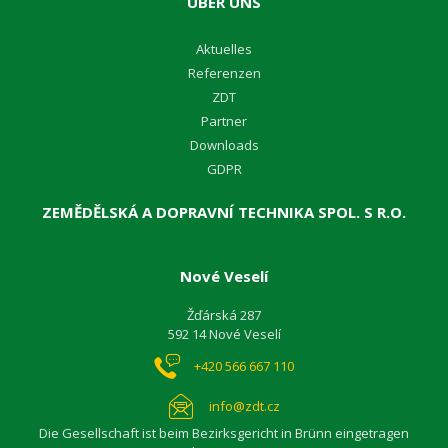
ÜBER UNS
A
ktuelles
R
eferenzen
Z
DT
Partner
D
ownloads
GDPR
ZEMĚDĚLSKÁ A DOPRAVNÍ TECHNIKA SPOL. S R.O.
Nové Veselí
Žďárská 287
592 14 Nové Veselí
+420 566 667 110
info@zdt.cz
Die Gesellschaft ist beim Bezirksgericht in Brünn eingetragen