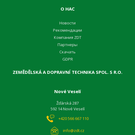
О НАС
Новости
Pекомендации
Компания ZDT
Партнеры
Cкачать
GDPR
ZEMĚDĚLSKÁ A DOPRAVNÍ TECHNIKA SPOL. S R.O.
Nové Veselí
Žďárská 287
592 14 Nové Veselí
+420 566 667 110
info@zdt.cz