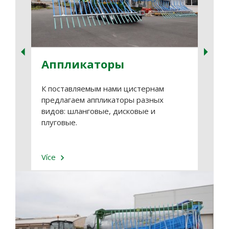
Аппликаторы
Ги
вс
К поставляемым нами цистернам
предлагаем аппликаторы разных
Гидр
видов: шланговые, дисковые и
част
плуговые.
цист
транс
Více
Více