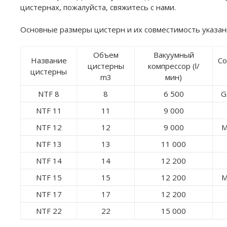
цистернах, пожалуйста, свяжитесь с нами.
Основные размеры цистерн и их совместимость указан
Объем
Вакуумный
Название
Cо
цистерны
компрессор (l/
цистерны
m3
мин)
NTF 8
8
6 500
G
NTF 11
11
9 000
NTF 12
12
9 000
M
NTF 13
13
11 000
NTF 14
14
12 200
NTF 15
15
12 200
M
NTF 17
17
12 200
NTF 22
22
15 000