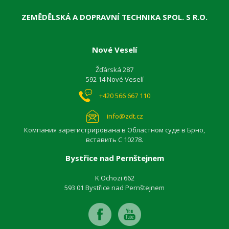
ZEMĚDĚLSKÁ A DOPRAVNÍ TECHNIKA SPOL. S R.O.
Nové Veselí
Žďárská 287
592 14 Nové Veselí
+420 566 667 110
info@zdt.cz
Компания зарегистрирована в Областном суде в Брно,
вставить C 10278.
Bystřice nad Pernštejnem
K Ochozi 662
593 01 Bystřice nad Pernštejnem