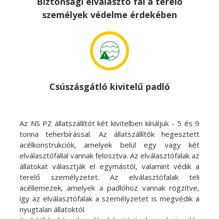
Biztonsági elválasztó fal a terelő
személyek védelme érdekében
Csúszásgátló kivitelű padló
Az NS PZ állatszállítót két kivitelben kínáljuk - 5 és 9
tonna teherbírással. Az állatszállítók hegesztett
acélkonstrukciók, amelyek belül egy vagy két
elválasztófallal vannak felosztva. Az elválasztófalak az
állatokat választják el egymástól, valamint védik a
terelő személyzetet. Az elválasztófalak teli
acéllemezek, amelyek a padlóhoz vannak rögzítve,
így az elválasztófalak a személyzetet is megvédik a
nyugtalan állatoktól.