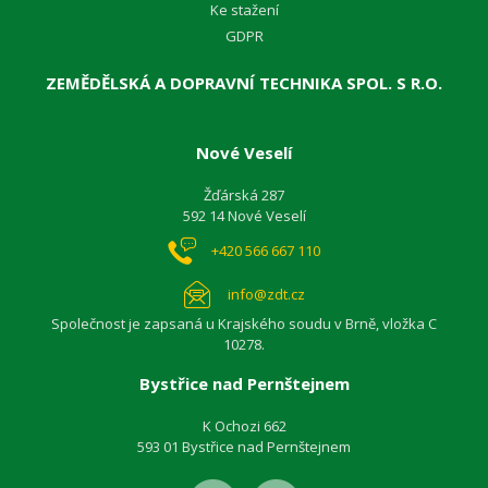
Ke stažení
GDPR
ZEMĚDĚLSKÁ A DOPRAVNÍ TECHNIKA SPOL. S R.O.
Nové Veselí
Žďárská 287
592 14 Nové Veselí
+420 566 667 110
info@zdt.cz
Společnost je zapsaná u Krajského soudu v Brně, vložka C
10278.
Bystřice nad Pernštejnem
K Ochozi 662
593 01 Bystřice nad Pernštejnem