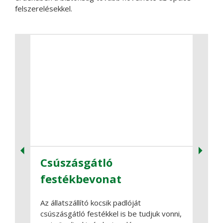
felszerelésekkel.
Csúszásgátló
Te
festékbevonat
A tet
szállí
Az állatszállító kocsik padlóját
időbe
csúszásgátló festékkel is be tudjuk vonni,
a kocs