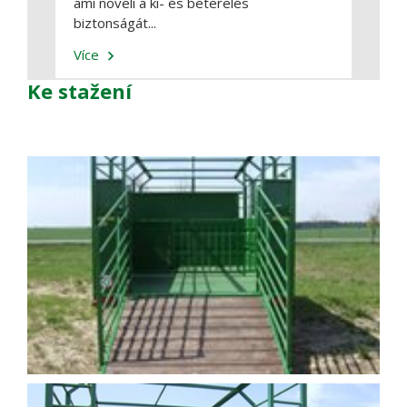
ami növeli a ki- és beterelés
biztonságát...
Více
Více
Ke stažení