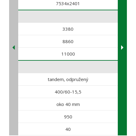
7534x2401
3380
8860
11000
tandem, odpružený
400/60-15,5
oko 40 mm
950
40