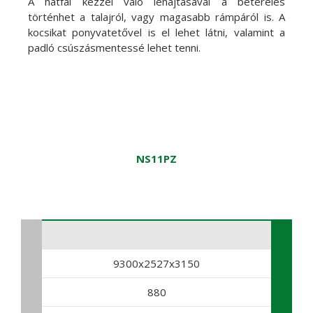
A hátfal kézzel való lehajtásával a beterelés
történhet a talajról, vagy magasabb rámpáról is. A
kocsikat ponyvatetővel is el lehet látni, valamint a
padló csúszásmentessé lehet tenni.
NS11PZ
9300x2527x3150
880