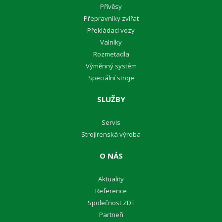
Přívěsy
Přepravníky zvířat
Překládací vozy
Valníky
Rozmetadla
Výměnný systém
Speciální stroje
SLUŽBY
Servis
Strojírenská výroba
O NÁS
Aktuality
Reference
Společnost ZDT
Partneři