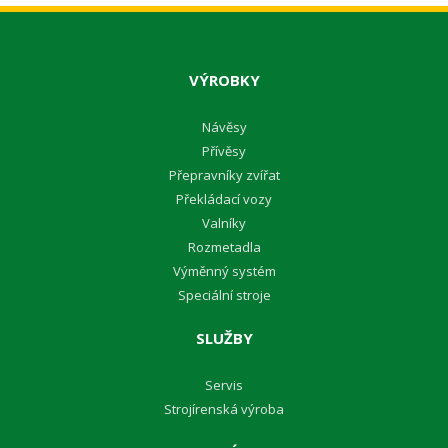
VÝROBKY
Návěsy
Přívěsy
Přepravníky zvířat
Překládací vozy
Valníky
Rozmetadla
Výměnný systém
Speciální stroje
SLUŽBY
Servis
Strojírenská výroba