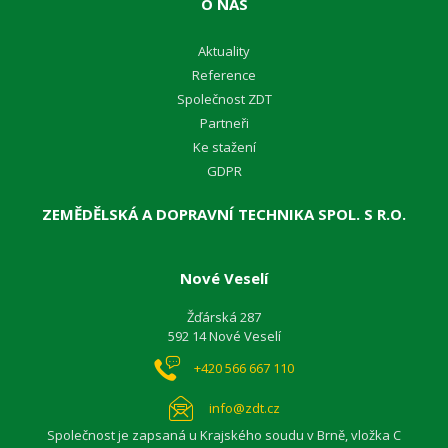
O NÁS
Aktuality
Reference
Společnost ZDT
Partneři
Ke stažení
GDPR
ZEMĚDĚLSKÁ A DOPRAVNÍ TECHNIKA SPOL. S R.O.
Nové Veselí
Žďárská 287
592 14 Nové Veselí
+420 566 667 110
info@zdt.cz
Společnost je zapsaná u Krajského soudu v Brně, vložka C