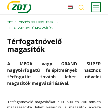
ZDT
OPCIÓS FELSZERELÉSEK
TÉRFOGATNÖVELŐ MAGASÍTÓK
Térfogatnövelő
magasítók
A MEGA vagy GRAND SUPER
nagytérfogatú felépítmények hasznos
térfogatát tovább lehet növelni
magasítók megvásárlásával.
Térfogatnövelő magasítókat 500, 600 és 700 mm-es
magasságokkal lehet vásárolni, a magasítók anyaga