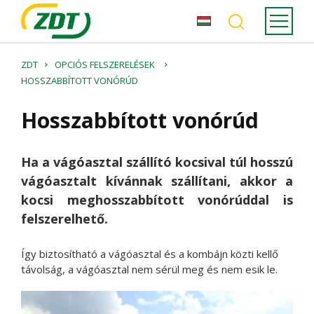
ZDT
OPCIÓS FELSZERELÉSEK
HOSSZABBÍTOTT VONÓRÚD
Hosszabbított vonórúd
Ha a vágóasztal szállító kocsival túl hosszú
vágóasztalt kívánnak szállítani, akkor a
kocsi meghosszabbított vonórúddal is
felszerelhető.
Így biztosítható a vágóasztal és a kombájn közti kellő
távolság, a vágóasztal nem sérül meg és nem esik le.