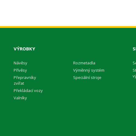
VÝROBKY
S
Návěsy
Rozmetadla
S
Přívěsy
Výměnný systém
S
v
Přepravníky
Speciální stroje
zvířat
Překládací vozy
Valníky