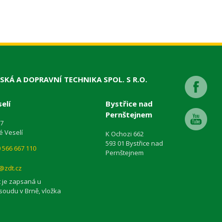
SKÁ A DOPRAVNÍ TECHNIKA SPOL. S R.O.
elí
Bystřice nad
Pernštejnem
87
é Veselí
K Ochozi 662
593 01 Bystřice nad
 566 667 110
Pernštejnem
@zdt.cz
 je zapsaná u
soudu v Brně, vložka