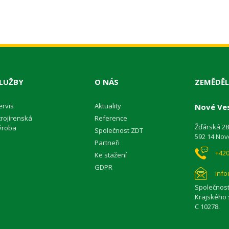
LUŽBY
O NÁS
ZEMĚDĚL
ervis
Aktuality
Nové Ves
trojírenská
Reference
Žďárská 2
ýroba
Společnost ZDT
592 14 Nov
Partneři
+420
Ke stažení
GDPR
info
Společnost
Krajského 
C 10278.