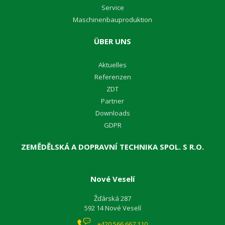
Service
M
aschinenbauproduktion
ÜBER UNS
A
ktuelles
R
eferenzen
Z
DT
Partner
D
ownloads
GDPR
ZEMĚDĚLSKÁ A DOPRAVNÍ TECHNIKA SPOL. S R.O.
Nové Veselí
Žďárská 287
592 14 Nové Veselí
+420 566 667 110