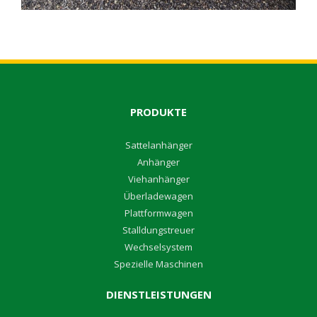
PRODUKTE
S
attelanhänger
A
nhänger
V
iehanhänger
Überladewagen
P
lattformwagen
S
talldungstreuer
W
echselsystem
S
pezielle Maschinen
DIENSTLEISTUNGEN