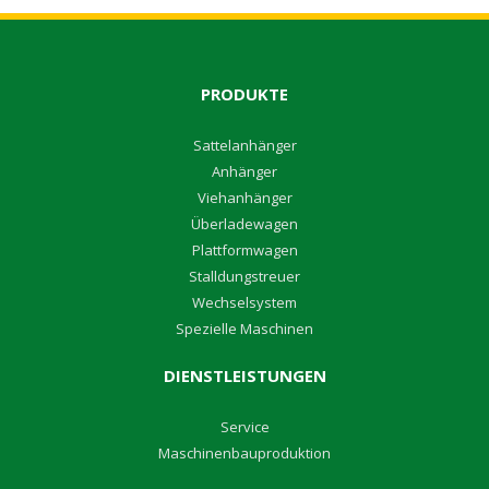
PRODUKTE
S
attelanhänger
A
nhänger
V
iehanhänger
Überladewagen
P
lattformwagen
S
talldungstreuer
W
echselsystem
S
pezielle Maschinen
DIENSTLEISTUNGEN
Service
M
aschinenbauproduktion