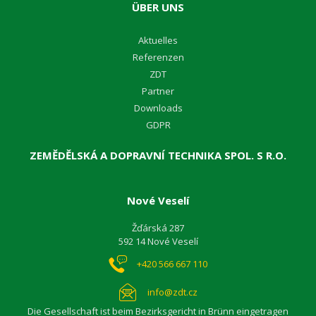
ÜBER UNS
A
ktuelles
R
eferenzen
Z
DT
Partner
D
ownloads
GDPR
ZEMĚDĚLSKÁ A DOPRAVNÍ TECHNIKA SPOL. S R.O.
Nové Veselí
Žďárská 287
592 14 Nové Veselí
+420 566 667 110
info@zdt.cz
Die Gesellschaft ist beim Bezirksgericht in Brünn eingetragen