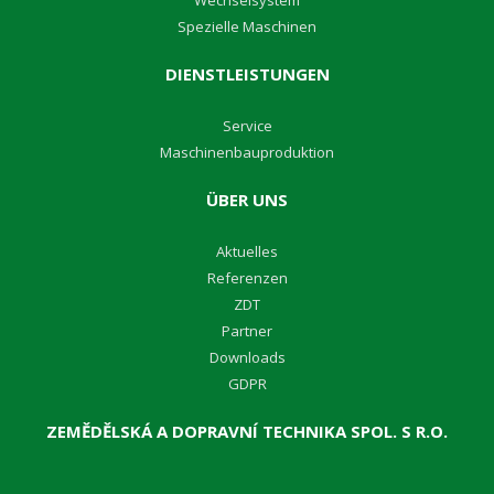
W
echselsystem
S
pezielle Maschinen
DIENSTLEISTUNGEN
Service
M
aschinenbauproduktion
ÜBER UNS
A
ktuelles
R
eferenzen
Z
DT
Partner
D
ownloads
GDPR
ZEMĚDĚLSKÁ A DOPRAVNÍ TECHNIKA SPOL. S R.O.