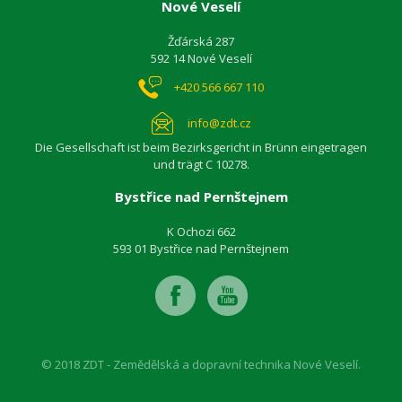
Nové Veselí
Žďárská 287
592 14 Nové Veselí
+420 566 667 110
info@zdt.cz
Die Gesellschaft ist beim Bezirksgericht in Brünn eingetragen
und trägt C 10278.
Bystřice nad Pernštejnem
K Ochozi 662
593 01 Bystřice nad Pernštejnem
© 2018 ZDT - Zemědělská a dopravní technika Nové Veselí.