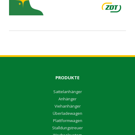
PRODUKTE
S
attelanhänger
A
nhänger
V
iehanhänger
Überladewagen
P
lattformwagen
S
talldungstreuer