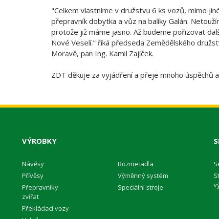
"Celkem vlastníme v družstvu 6 ks vozů, mimo jin
přepravník dobytka a vůz na balíky Galán. Netouží
protože již máme jasno. Až budeme pořizovat další
Nové Veselí." říká předseda Zemědělského družs
Moravě, pan Ing. Kamil Zajíček.
ZDT děkuje za vyjádření a přeje mnoho úspěchů a
VÝROBKY
S
Návěsy
Rozmetadla
S
Přívěsy
Výměnný systém
S
v
Přepravníky
Speciální stroje
zvířat
Překládací vozy