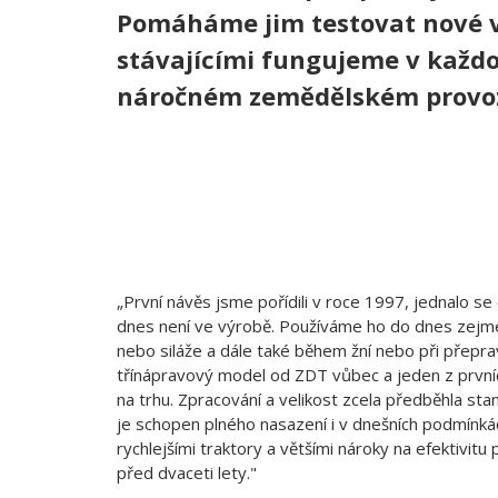
Pomáháme jim testovat nové v
stávajícími fungujeme v kaž
náročném zemědělském provo
„První návěs jsme pořídili v roce 1997, jednalo se
dnes není ve výrobě. Používáme ho do dnes zejmén
nebo siláže a dále také během žní nebo při přepra
třínápravový model od ZDT vůbec a jeden z první
na trhu. Zpracování a velikost zcela předběhla st
je schopen plného nasazení i v dnešních podmínkách
rychlejšími traktory a většími nároky na efektivit
před dvaceti lety."