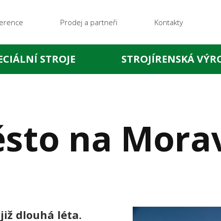
erence
Prodej a partneři
Kontakty
ECIÁLNÍ STROJE
STROJÍRENSKÁ VÝR
sto na Mora
iž dlouhá léta.