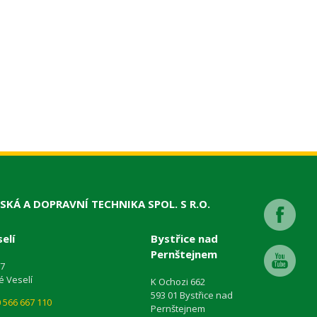
SKÁ A DOPRAVNÍ TECHNIKA SPOL. S R.O.
elí
Bystřice nad
Pernštejnem
87
é Veselí
K Ochozi 662
593 01 Bystřice nad
 566 667 110
Pernštejnem