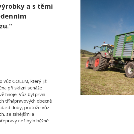
ýrobky a s těmi
dodenním
zu."
 o vůz GOLEM, který již
a při sklizni senáže
vě hnoje. Vůz byl první
ch třínápravových obecně
andard doby, protože vůz
, se silnějšími a
u přepravy než bylo běžné