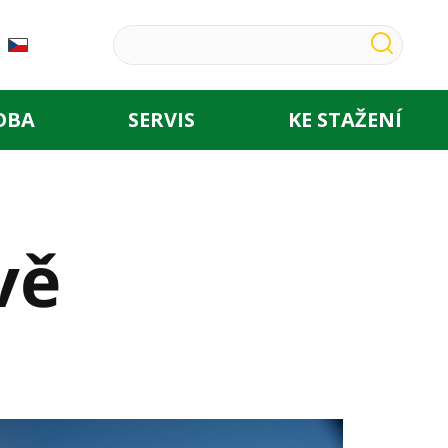
OBA
SERVIS
KE STAŽENÍ
vě