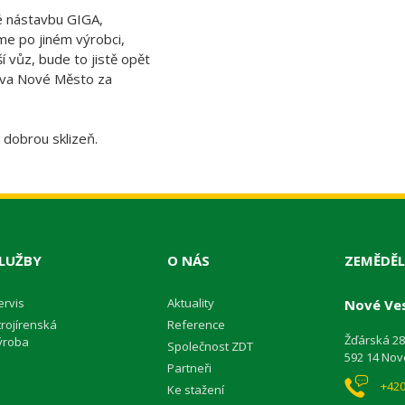
é nástavbu GIGA,
me po jiném výrobci,
 vůz, bude to jistě opět
tva Nové Město za
 dobrou sklizeň.
LUŽBY
O NÁS
ZEMĚDĚL
ervis
Aktuality
Nové Ves
trojírenská
Reference
Žďárská 2
ýroba
Společnost ZDT
592 14 Nov
Partneři
+420
Ke stažení