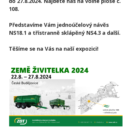
do 27.8.2024. Najdete nás na volné ploše č.
108.
Představíme Vám jednoúčelový návěs
NS18.1 a třístranně sklápěný NS4.3 a další.
Těšíme se na Vás na naší expozici!