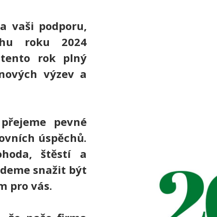
a vaši podporu,
ěhu roku 2024
 tento rok plný
 nových výzev a
přejeme pevné
covních úspěchů.
hoda, štěstí a
budeme snažit být
m pro vás.