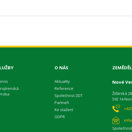
LUŽBY
O NÁS
ZEMĚDĚL
ervis
Aktuality
Nové Ves
trojírenská
Reference
Žďárská 2
ýroba
Společnost ZDT
592 14 Nov
Partneři
+420
Ke stažení
GDPR
info
Společnost