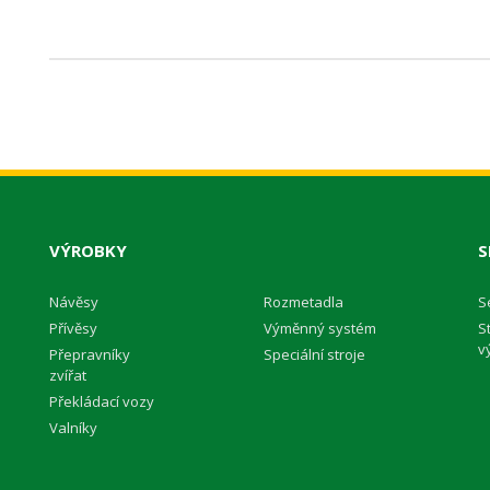
VÝROBKY
S
Návěsy
Rozmetadla
S
Přívěsy
Výměnný systém
S
v
Přepravníky
Speciální stroje
zvířat
Překládací vozy
Valníky