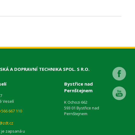
SKÁ A DOPRAVNÍ TECHNIKA SPOL. S R.O.
elí
Bystřice nad
Pernštejnem
87
é Veselí
K Ochozi 662
593 01 Bystřice nad
 566 667 110
Pernštejnem
@zdt.cz
 je zapsaná u